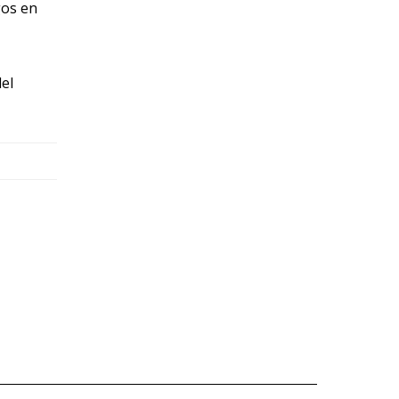
gos en
el